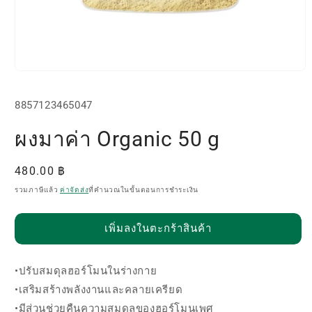
เปิด
สื่อ
SKU:
1
8857123465047
ใน
โม
ผงมาค่า Organic 50 g
ดอล
ราคา
480.00 ฿
ปกติ
รวมภาษีแล้ว
ค่าจัดส่ง
ที่คำนวณในขั้นตอนการชำระเงิน
เพิ่มลงในตะกร้าสินค้า
•ปรับสมดุลฮอร์โมนในร่างกาย
•เสริมสร้างพลังงานและคลายเครียด
•มีส่วนช่วยคืนความสมดุลของฮอร์โมนเพศ