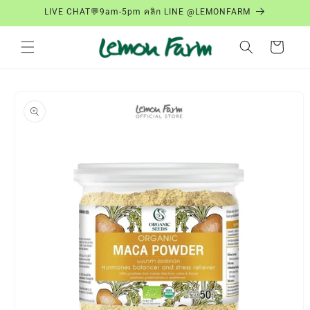
ข้ามไป
LIVE CHAT💬9am-5pm คลิก LINE @LEMONFARM
ยัง
เนื้อหา
ตะกร้า
สินค้า
ข้ามไป
ยังข้อมูล
สินค้า