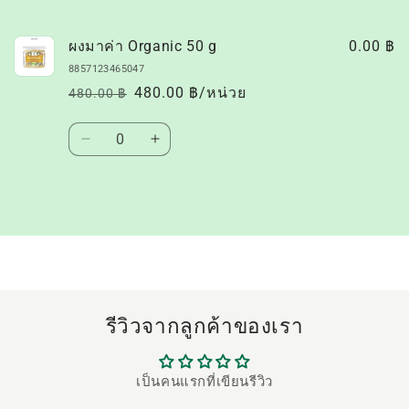
สินค้า
ของ
ผงมาค่า Organic 50 g
0.00 ฿
คุณ
8857123465047
480.00 ฿/หน่วย
480.00 ฿
ราคา
ราคา
ปกติ
โปรโมชัน
ปริมาณ
ลด
เพิ่ม
ปริมาณ
ปริมาณ
สำหรับ
สำหรับ
กำลัง
Default
Default
โหลด...
Title
Title
รีวิวจากลูกค้าของเรา
เป็นคนแรกที่เขียนรีวิว