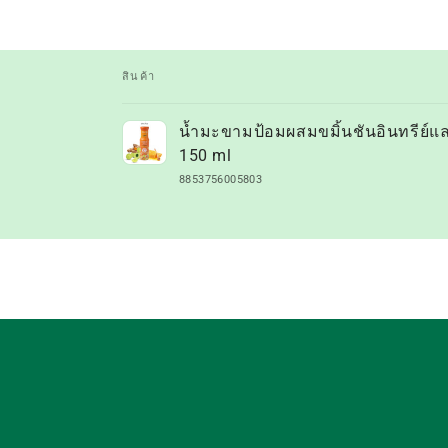
สินค้า
ตะกร้า
น้ำมะขามป้อมผสมขมิ้นชันอินทรีย์และ
สินค้า
150 ml
ของ
8853756005803
คุณ
กำลัง
โหลด...