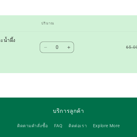
ปริมาณ
น้ำผึ้ง
ปริมาณ
65.0
ลด
เพิ่ม
ปริมาณ
ปริมาณ
สำหรับ
สำหรับ
Default
Default
Title
Title
บริการลูกค้า
ติดตามคำสั่งซื้อ
FAQ
ติดต่อเรา
Explore More