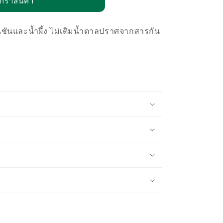
กร้าสินค้า
นชันและน้ำผึ้ง ไม่เติมน้ำตาลปราศจากสารกัน