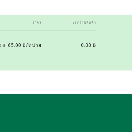
ราคา
ยอดรวมสินค้า
65.00 ฿/หน่วย
0.00 ฿
0 ฿
ราคา
ราคา
ปกติ
โปรโมชัน