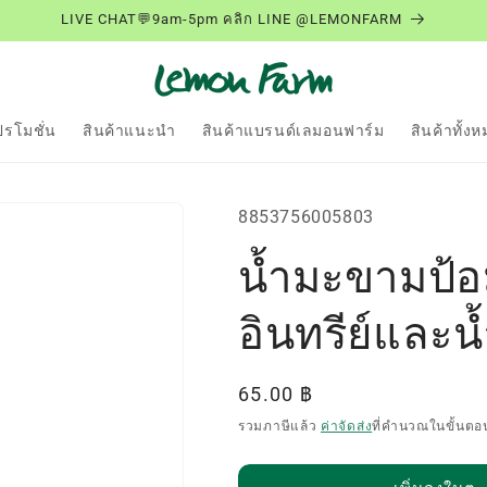
LIVE CHAT💬9am-5pm คลิก LINE @LEMONFARM
ปรโมชั่น
สินค้าแนะนำ
สินค้าแบรนด์เลมอนฟาร์ม
สินค้าทั้ง
SKU:
8853756005803
น้ำมะขามป้อ
อินทรีย์และน้
ราคา
65.00 ฿
ปกติ
รวมภาษีแล้ว
ค่าจัดส่ง
ที่คำนวณในขั้นตอ