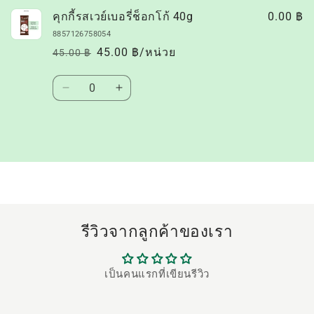
ของ
คุกกี้รสเวย์เบอรี่ช็อกโก้ 40g
0.00 ฿
คุณ
8857126758054
45.00 ฿/หน่วย
45.00 ฿
ราคา
ราคา
ปกติ
โปรโมชัน
ปริมาณ
ลด
เพิ่ม
ปริมาณ
ปริมาณ
สำหรับ
สำหรับ
กำลัง
Default
Default
โหลด...
Title
Title
รีวิวจากลูกค้าของเรา
เป็นคนแรกที่เขียนรีวิว