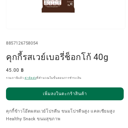
เปิด
สื่อ
SKU:
1
8857126758054
ใน
โม
คุกกี้รสเวย์เบอรี่ช็อกโก้ 40g
ดอล
ราคา
45.00 ฿
ปกติ
รวมภาษีแล้ว
ค่าจัดส่ง
ที่คำนวณในขั้นตอนการชำระเงิน
เพิ่มลงในตะกร้าสินค้า
คุกกี้ข้าวโอ๊ตผสมเวย์โปรตีน ขนมโปรตีนสูง แคลเซียมสูง
Healthy Snack ขนมสุขภาพ