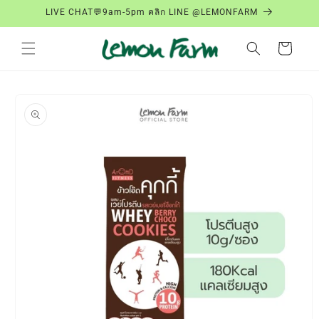
ข้ามไป
LIVE CHAT💬9am-5pm คลิก LINE @LEMONFARM
ยัง
เนื้อหา
ตะกร้า
สินค้า
ข้ามไป
ยังข้อมูล
สินค้า